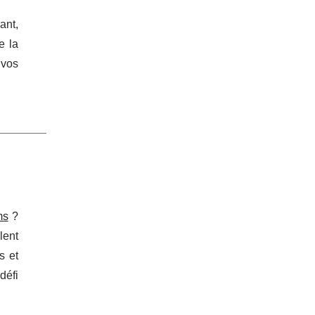
ant,
e la
 vos
ms
?
lent
s et
défi