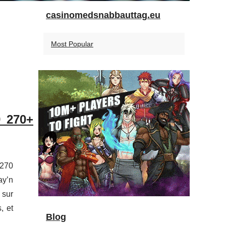
casinomedsnabbauttag.eu
Most Popular
9 270+
 270
ay’n
 sur
, et
Blog