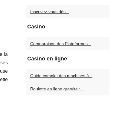
Inscrivez-vous dès...
Casino
Comparaison des Plateformes...
e la
Casino en ligne
 ses
euse
Guide complet des machines à...
ette
Roulette en ligne gratuite :...